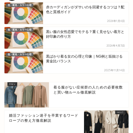
色・配色・カラー心理
赤カーディガンがダサいのを回避するコツは？配
色と質感ガイド
2026年1月6日
色・配色・カラー心理
黒い服の女性恋愛でモテる？重く見せない着方と
好印象の作り方
2026年4月3日
色・配色・カラー心理
黒ばかり着る女の心理と印象｜NG例と垢抜ける
黄金比バランス
2025年11月14日
着る服がない症候群の人ための必要枚数
と買い物ルール徹底解説
婚活ファッション迷子を卒業するワード
ローブの整え方徹底解説