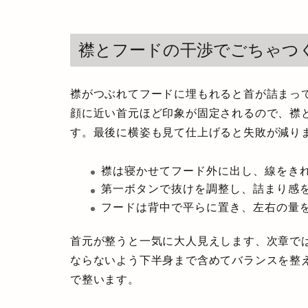
襟とフードの干渉でごちゃつ
襟がつぶれてフードに埋もれると首が詰まっ
顔に近い首元ほど印象が固定されるので、襟
す。最後に横姿も見て仕上げると失敗が減り
襟は寝かせてフード外に出し、線をき
第一ボタンで抜けを調整し、詰まり感
フードは背中で平らに置き、左右の量
首元が整うと一気に大人見えします、次章で
ならないよう下半身まで含めてバランスを整
で整います。