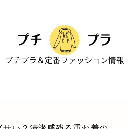
ダサい？清潔感残る重ね着の