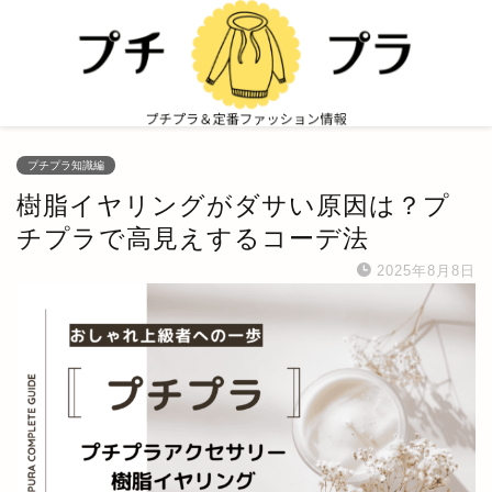
プチプラ知識編
樹脂イヤリングがダサい原因は？プ
チプラで高見えするコーデ法
2025年8月8日