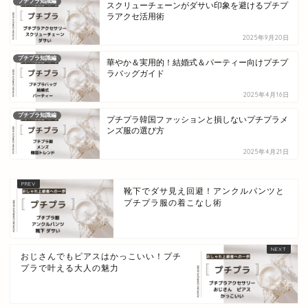
プチプラ知識編
スクリューチェーンがダサい印象を避けるプチプ
ラアクセ活用術
2025年9月20日
プチプラ知識編
華やか＆実用的！結婚式＆パーティー向けプチプ
ラバッグガイド
2025年4月16日
プチプラ知識編
プチプラ韓国ファッションと損しないプチプラメ
ンズ服の選び方
2025年4月21日
靴下でダサ見え回避！アンクルパンツと
プチプラ服の着こなし術
おじさんでもピアスはかっこいい！プチ
プラで叶える大人の魅力