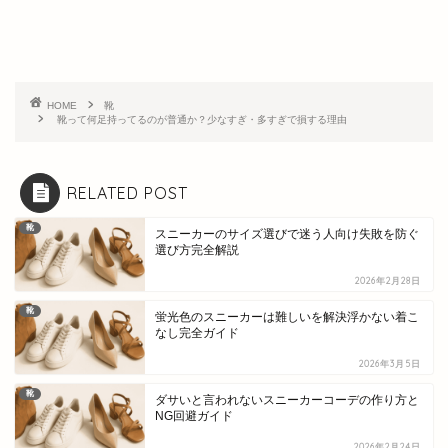
HOME
靴
靴って何足持ってるのが普通か？少なすぎ・多すぎで損する理由
RELATED POST
靴
スニーカーのサイズ選びで迷う人向け失敗を防ぐ
選び方完全解説
2026年2月28日
靴
蛍光色のスニーカーは難しいを解決浮かない着こ
なし完全ガイド
2026年3月5日
靴
ダサいと言われないスニーカーコーデの作り方と
NG回避ガイド
2026年2月24日