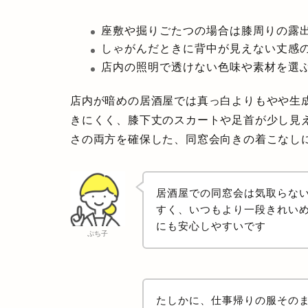
座敷や掘りごたつの場合は膝周りの露
しゃがんだときに背中が見えない丈感
店内の照明で透けない色味や素材を選
店内が暗めの居酒屋では真っ白よりもやや生
きにくく、膝下丈のスカートや足首が少し見
さの両方を確保した、同窓会向きの着こなし
居酒屋での同窓会は気取らな
すく、いつもより一段きれい
にも安心しやすいです
ぷち子
たしかに、仕事帰りの服その