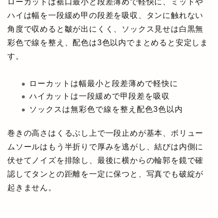
ローカットは裾口最小と段差薄めで軽快に、ミッドや
ハイは幅を一段緩め甲の段差を吸収、タンに触れない
角度で収めると皺が出にくく、ソックス見せは白黒無
彩色で線を整え、配色は3色以内でまとめると安定しま
す。
ローカットは幅最小と段差薄めで軽快に
ハイカットは一段緩めで甲段差を吸収
ソックスは無彩色で線を整え配色3色以内
巻きの高さはくるぶし上で一段止めが基本、ボリュー
ムソールはもう半折りで厚みを逃がし、結びは内側に
伏せてノイズを排除し、最後に横からの輪郭を鏡で確
認してタンとの距離を一定に保つと、写真でも破綻が
起きません。