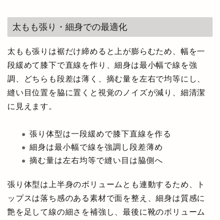
太もも張り・細身での最適化
太もも張りは裾だけ締めると上が膨らむため、幅を一
段緩めて膝下で直線を作り、細身は最小幅で線を強
調、どちらも段差は薄く、摘む量を左右で均等にし、
縫い目位置を脇に置くと視覚のノイズが減り、細清潔
に見えます。
張り体型は一段緩めで膝下直線を作る
細身は最小幅で線を強調し段差薄め
摘む量は左右均等で縫い目は脇側へ
張り体型は上半身のボリュームとも連動するため、ト
ップスは落ち感のある素材で面を整え、細身は質感に
艶を足して線の細さを補強し、最後に靴のボリューム