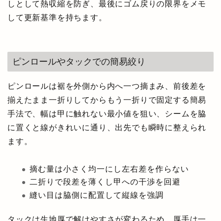
しとして熱収縮を防ぎ、最後にゴム戻りの限界をメモ
して更新基準を持ちます。
ピンロールやタックでの簡易絞り
ピンロールは裾を外側から内へ一つ摘まみ、前後差を
揃えたまま一折りしてからもう一折りで固定する簡易
手法で、幅は甲に触れない最小値を狙い、シームを脇
に置くと線がきれいに通り、出先でも瞬時に整えられ
ます。
摘む量は小さく均一にし左右差を作らない
二折りで段差を薄くし甲への干渉を回避
縫い目は脇側に配置して縦線を強調
タックは生地厚で解けやすさが変わるため、厚手は一