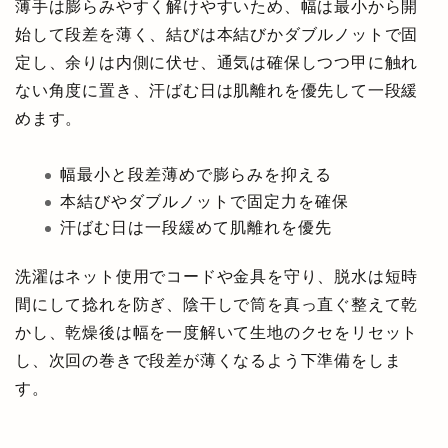
薄手は膨らみやすく解けやすいため、幅は最小から開
始して段差を薄く、結びは本結びかダブルノットで固
定し、余りは内側に伏せ、通気は確保しつつ甲に触れ
ない角度に置き、汗ばむ日は肌離れを優先して一段緩
めます。
幅最小と段差薄めで膨らみを抑える
本結びやダブルノットで固定力を確保
汗ばむ日は一段緩めて肌離れを優先
洗濯はネット使用でコードや金具を守り、脱水は短時
間にして捻れを防ぎ、陰干しで筒を真っ直ぐ整えて乾
かし、乾燥後は幅を一度解いて生地のクセをリセット
し、次回の巻きで段差が薄くなるよう下準備をしま
す。