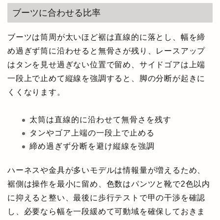
ブーツに合わせる比率
ブーツは筒周が太いほど裾は直線的に落とし、幅を締
め過ぎず筒に沿わせると無骨さが残り、レースアップ
はタンを見せ過ぎない位置で留め、サイドゴアは上端
一段上で止めて縦線を強調すると、脚の分断が起きに
くくなります。
太筒は直線的に沿わせて無骨さを残す
タンやゴア上端の一段上で止める
締め過ぎず分断を避け縦線を強調
ハーネスや金具が多いモデルは情報量が増えるため、
裾側は操作を最小に留め、色数はパンツと靴で2色以内
に抑えると整い、最後に歩行テストで甲の干渉を確認
し、必要なら幅を一段緩めて可動域を確保しておきま