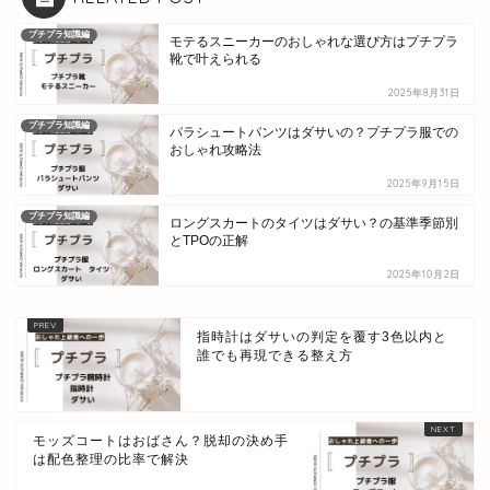
プチプラ知識編
モテるスニーカーのおしゃれな選び方はプチプラ
靴で叶えられる
2025年8月31日
プチプラ知識編
パラシュートパンツはダサいの？プチプラ服での
おしゃれ攻略法
2025年9月15日
プチプラ知識編
ロングスカートのタイツはダサい？の基準季節別
とTPOの正解
2025年10月2日
指時計はダサいの判定を覆す3色以内と
誰でも再現できる整え方
モッズコートはおばさん？脱却の決め手
は配色整理の比率で解決