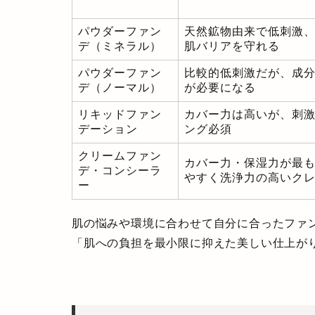
パウダーファン
天然鉱物由来で低刺激
デ（ミネラル）
肌バリアを守れる
パウダーファン
比較的低刺激だが、成
デ（ノーマル）
が必要になる
リキッドファン
カバー力は高いが、刺
デーション
ング必須
クリームファン
カバー力・保湿力が最
デ・コンシーラ
やすく洗浄力の高いク
ー
肌の悩みや環境に合わせて自分に合ったファ
「肌への負担を最小限に抑えた美しい仕上が