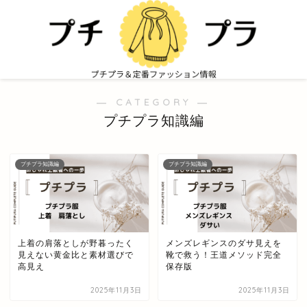
― CATEGORY ―
プチプラ知識編
プチプラ知識編
プチプラ知識編
上着の肩落としが野暮ったく
メンズレギンスのダサ見えを
見えない黄金比と素材選びで
靴で救う！王道メソッド完全
高見え
保存版
2025年11月3日
2025年11月3日