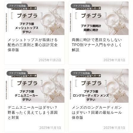
プチプラ知識編
プチプラ知識編
メッシュトップスが垢抜ける
両腕に時計で悪目立ちしない
配色の三原則と重心設計完全
TPO別マナー入門をやさしく
保存版
解説
2025年11月2日
2025年11月1日
プチプラ知識編
プチプラ知識編
デニムスニーカーはダサい？
メンズのロングカーディガン
野暮ったく見えてしまう原因
はダサい？回避の最短ルール
と対策
保存版
2025年11月1日
2025年11月1日